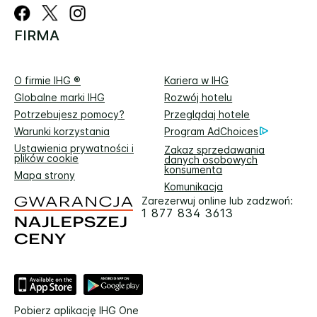
FIRMA
O firmie IHG ®
Kariera w IHG
Globalne marki IHG
Rozwój hotelu
Potrzebujesz pomocy?
Przeglądaj hotele
Warunki korzystania
Program AdChoices
Ustawienia prywatności i
Zakaz sprzedawania
plików cookie
danych osobowych
konsumenta
Mapa strony
Komunikacja
Zarezerwuj online lub zadzwoń:
1 877 834 3613
Pobierz aplikację IHG One