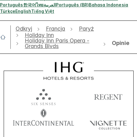
Português
한국어
ไทย
العربية
Português (BR)
Bahasa Indonesia
Türkçe
English
Tiếng Việt
Odkryj
Francja
Paryż
Holiday Inn
Holiday Inn Paris Opera -
Opinie
Grands Blvds