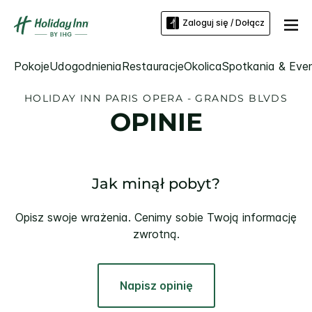
Zaloguj się / Dołącz
Pokoje
Udogodnienia
Restauracje
Okolica
Spotkania & Eve
HOLIDAY INN
PARIS OPERA - GRANDS BLVDS
OPINIE
Jak minął pobyt?
Opisz swoje wrażenia. Cenimy sobie Twoją informację
zwrotną.
Napisz opinię