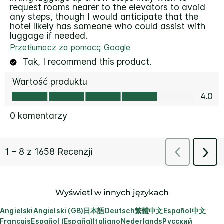
Wyświetl w innych językach
Angielski
Angielski (GB)
日本語
Deutsch
繁體中文
Español
中文
Français
Español (España)
Italiano
Nederlands
Русский