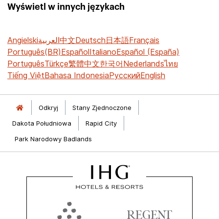
Wyświetl w innych językach
Angielski
العربية
中文
Deutsch
日本語
Français
Português(BR)
Español
Italiano
Español (España)
Português
Türkçe
繁體中文
한국어
Nederlands
ไทย
Tiếng Việt
Bahasa Indonesia
Русский
English
Odkryj
Stany Zjednoczone
Dakota Południowa
Rapid City
Park Narodowy Badlands