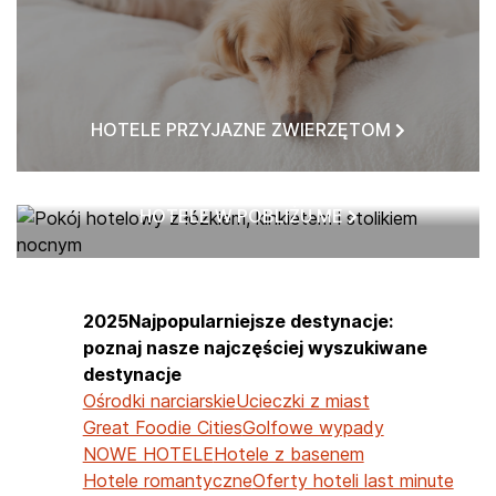
HOTELE PRZYJAZNE ZWIERZĘTOM
HOTELE W POBLIŻU ME
2025Najpopularniejsze destynacje:
poznaj nasze najczęściej wyszukiwane
destynacje
Ośrodki narciarskie
Ucieczki z miast
Great Foodie Cities
Golfowe wypady
NOWE HOTELE
Hotele z basenem
Hotele romantyczne
Oferty hoteli last minute