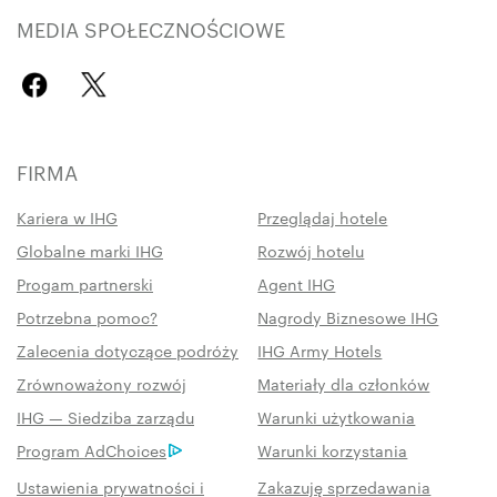
MEDIA SPOŁECZNOŚCIOWE
FIRMA
Kariera w IHG
Przeglądaj hotele
Globalne marki IHG
Rozwój hotelu
Progam partnerski
Agent IHG
Potrzebna pomoc?
Nagrody Biznesowe IHG
Zalecenia dotyczące podróży
IHG Army Hotels
Zrównoważony rozwój
Materiały dla członków
IHG — Siedziba zarządu
Warunki użytkowania
Program AdChoices
Warunki korzystania
Ustawienia prywatności i
Zakazuję sprzedawania