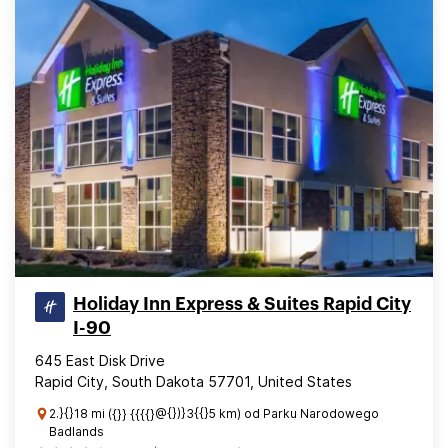
Holiday Inn Express & Suites Rapid City
I-90
645 East Disk Drive
Rapid City, South Dakota 57701, United States
2.}{}18 mi ({}} {{{{}@{})}3{{}5 km) od Parku Narodowego
Badlands