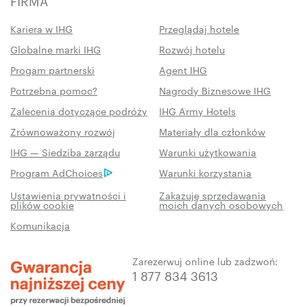
FIRMA
Kariera w IHG
Przeglądaj hotele
Globalne marki IHG
Rozwój hotelu
Progam partnerski
Agent IHG
Potrzebna pomoc?
Nagrody Biznesowe IHG
Zalecenia dotyczące podróży
IHG Army Hotels
Zrównoważony rozwój
Materiały dla członków
IHG — Siedziba zarządu
Warunki użytkowania
Program AdChoices
Warunki korzystania
Ustawienia prywatności i
Zakazuję sprzedawania
plików cookie
moich danych osobowych
Komunikacja
Zarezerwuj online lub zadzwoń:
1 877 834 3613