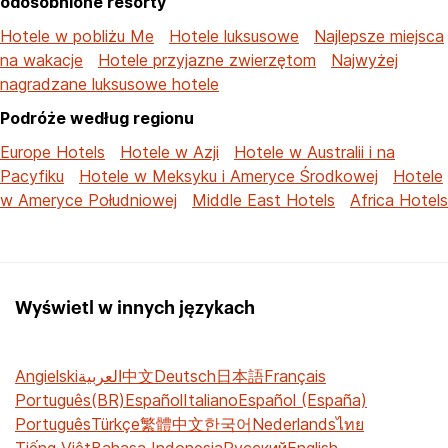
odosobnione resorty
Hotele w pobliżu Me
Hotele luksusowe
Najlepsze miejsca
na wakacje
Hotele przyjazne zwierzętom
Najwyżej
nagradzane luksusowe hotele
Podróże według regionu
Europe Hotels
Hotele w Azji
Hotele w Australii i na
Pacyfiku
Hotele w Meksyku i Ameryce Środkowej
Hotele
w Ameryce Południowej
Middle East Hotels
Africa Hotels
Wyświetl w innych językach
Angielski
العربية
中文
Deutsch
日本語
Français
Português(BR)
Español
Italiano
Español (España)
Português
Türkçe
繁體中文
한국어
Nederlands
ไทย
Tiếng Việt
Bahasa Indonesia
Русский
English