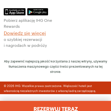
Pobierz aplikację IHG One
Rewards
Dowiedz się więcej
o szybkiej rezerwacji
i nagrodach w podróży
Aby zapewnić najlepszą jakość korzystania z naszej witryny, używamy
tłumaczenia maszynowego części treści prezentowanych na tej
stronie.
© 2026 IHG. Wszelkie prawa zastrzeżone. Większość hoteli jest
własnością niezależnych inwestorów z własną kadrą zarządzającą.
REZERWUJ TERAZ