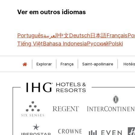
Ver em outros idiomas
Português
العربية
中文
Deutsch
日本語
Français
Po
Tiếng Việt
Bahasa Indonesia
Русский
Polski
Explorar
França
Saint-apollinaire
Hotéi