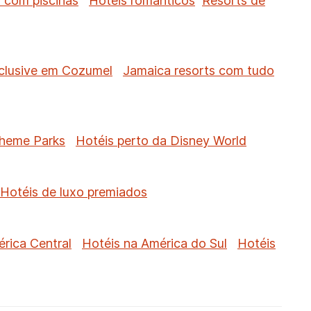
 com piscinas
Hotéis românticos
Resorts de
nclusive em Cozumel
Jamaica resorts com tudo
Theme Parks
Hotéis perto da Disney World
Hotéis de luxo premiados
rica Central
Hotéis na América do Sul
Hotéis