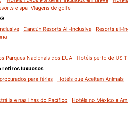
s
Hotéis novos e a serem incluídos em breve
Hotéis
esorts e spa
Viagens de golfe
HG
inclusive
Cancún Resorts All-Inclusive
Resorts all-i
ana
os Parques Nacionais dos EUA
Hotéis perto de US 
 retiros luxuosos
procurados para férias
Hotéis que Aceitam Animais
trália e nas Ilhas do Pacífico
Hotéis no México e Amé