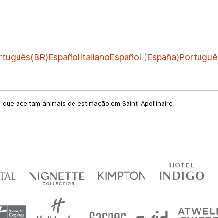
rtuguês(BR)
Español
Italiano
Español (España)
Portuguê
s que aceitam animais de estimação em Saint-Apollinaire