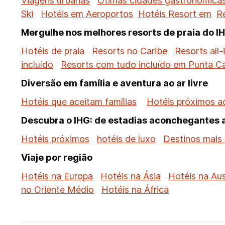
Viagens urbanas
Ótimas cidades gastronômica
Ski
Hotéis em Aeroportos
Hotéis Resort em
R
Mergulhe nos melhores resorts de praia do I
Hotéis de praia
Resorts no Caribe
Resorts all-
incluído
Resorts com tudo incluído em Punta C
Diversão em família e aventura ao ar livre
Hotéis que aceitam famílias
Hotéis próximos a
Descubra o IHG: de estadias aconchegantes a
Hotéis próximos
hotéis de luxo
Destinos mais 
Viaje por região
Hotéis na Europa
Hotéis na Ásia
Hotéis na Aus
no Oriente Médio
Hotéis na África