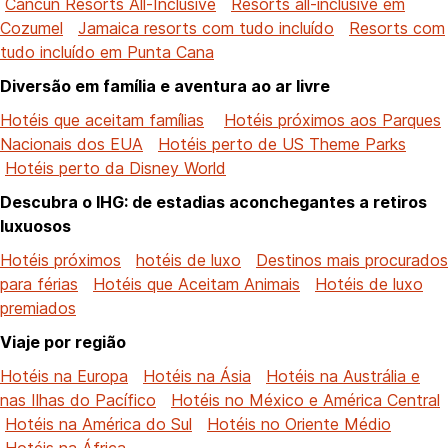
Cancún Resorts All-Inclusive
Resorts all-inclusive em
Cozumel
Jamaica resorts com tudo incluído
Resorts com
tudo incluído em Punta Cana
Diversão em família e aventura ao ar livre
Hotéis que aceitam famílias
Hotéis próximos aos Parques
Nacionais dos EUA
Hotéis perto de US Theme Parks
Hotéis perto da Disney World
Descubra o IHG: de estadias aconchegantes a retiros
luxuosos
Hotéis próximos
hotéis de luxo
Destinos mais procurados
para férias
Hotéis que Aceitam Animais
Hotéis de luxo
premiados
Viaje por região
Hotéis na Europa
Hotéis na Ásia
Hotéis na Austrália e
nas Ilhas do Pacífico
Hotéis no México e América Central
Hotéis na América do Sul
Hotéis no Oriente Médio
Hotéis na África