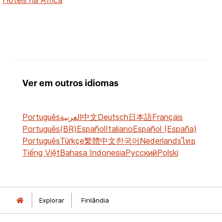
Ver em outros idiomas
Português
العربية
中文
Deutsch
日本語
Français
Português(BR)
Español
Italiano
Español (España)
Português
Türkçe
繁體中文
한국어
Nederlands
ไทย
Tiếng Việt
Bahasa Indonesia
Русский
Polski
Explorar
Finlândia