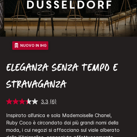
Dusseldorf
NUOVO IN IHG
ELEGANZA SENZA TEMPO E
STRAVAGANZA
3.3
(6)
Leggi
6
recensioni.
Inspirato all’unica e sola Mademoiselle Chanel,
Stesso
Ruby Coco è circondato dai più grandi nomi della
link
alla
moda, i cui negozi si affacciano sul viale alberato
pagina.