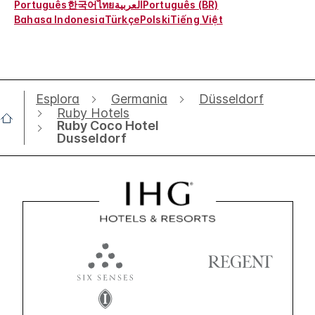
Português
한국어
ไทย
العربية
Português (BR)
Bahasa Indonesia
Türkçe
Polski
Tiếng Việt
Esplora
Germania
Düsseldorf
Ruby Hotels
Ruby Coco Hotel
Dusseldorf