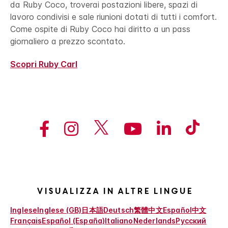
da Ruby Coco, troverai postazioni libere, spazi di
lavoro condivisi e sale riunioni dotati di tutti i comfort.
Come ospite di Ruby Coco hai diritto a un pass
giornaliero a prezzo scontato.
Scopri Ruby Carl
Visualizza in altre lingue
Inglese
Inglese (GB)
日本語
Deutsch
繁體中文
Español
中文
Français
Español (España)
Italiano
Nederlands
Русский