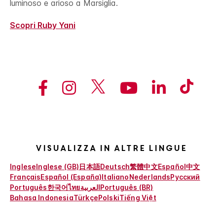
luminoso e arioso a Marsiglia.
Scopri Ruby Yani
Visualizza in altre lingue
Inglese
Inglese (GB)
日本語
Deutsch
繁體中文
Español
中文
Français
Español (España)
Italiano
Nederlands
Русский
Português
한국어
ไทย
العربية
Português (BR)
Bahasa Indonesia
Türkçe
Polski
Tiếng Việt