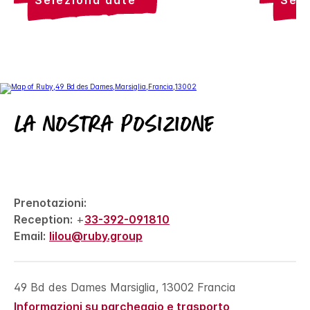
seleziona date
sel
La nostra posizione
Prenotazioni:
Reception:
+
33-392-091810
Email:
lilou@ruby.group
49 Bd des Dames
Marsiglia
,
13002
Francia
Informazioni su parcheggio e trasporto