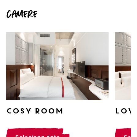
Camere
Cosy Room
Lov