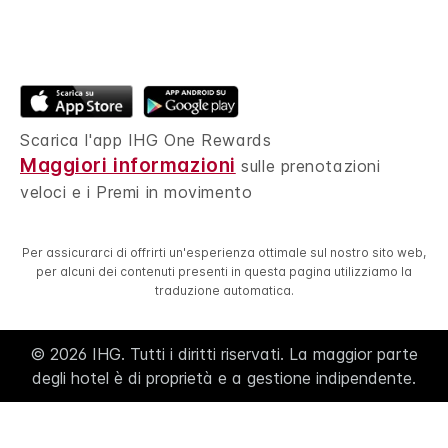
Scarica l'app IHG One Rewards
Maggiori informazioni
sulle prenotazioni
veloci e i Premi in movimento
Per assicurarci di offrirti un'esperienza ottimale sul nostro sito web,
per alcuni dei contenuti presenti in questa pagina utilizziamo la
traduzione automatica.
© 2026 IHG. Tutti i diritti riservati. La maggior parte
degli hotel è di proprietà e a gestione indipendente.
Select
dates