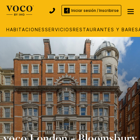
Iniciar sesión / Inscribirse
HABITACIONES
SERVICIOS
RESTAURANTES Y BARES
voco
London - Bloomsbury