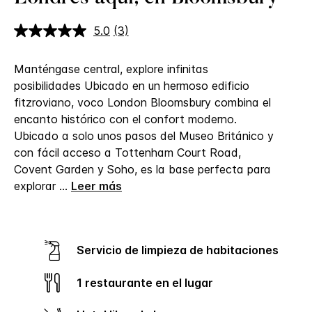
5.0
(3)
Lea
3
reseñas.
Manténgase central, explore infinitas
Enlace
en
posibilidades Ubicado en un hermoso edificio
la
fitzroviano, voco London Bloomsbury combina el
misma
página.
encanto histórico con el confort moderno.
Ubicado a solo unos pasos del Museo Británico y
con fácil acceso a Tottenham Court Road,
Covent Garden y Soho, es la base perfecta para
explorar
...
Leer más
Servicio de limpieza de habitaciones
1 restaurante en el lugar