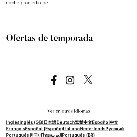
noche promedio de
Ofertas de temporada
Ver en otros idiomas
Inglés
Inglés (GB)
日本語
Deutsch
繁體中文
Español
中文
Français
Español (España)
Italiano
Nederlands
Русский
Português
한국어
ไทย
العربية
Português (BR)