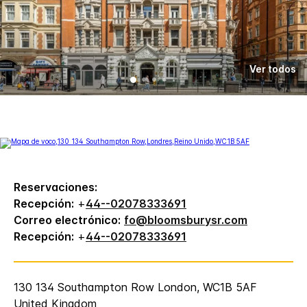
Ver todos
Reservaciones:
Recepción:
+
44--02078333691
Correo electrónico:
fo@bloomsburysr.com
Recepción:
+
44--02078333691
130 134 Southampton Row
London
,
WC1B 5AF
United Kingdom