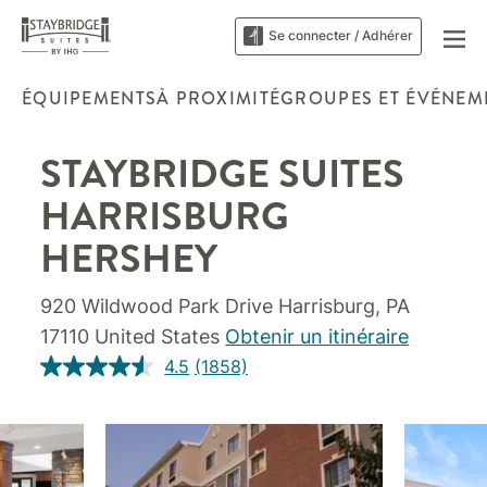
Se connecter / Adhérer
ÉQUIPEMENTS
À PROXIMITÉ
GROUPES ET ÉVÉNEM
STAYBRIDGE SUITES
HARRISBURG
HERSHEY
920 Wildwood Park Drive
Harrisburg
,
PA
17110
United States
Obtenir un itinéraire
4.5
(1858)