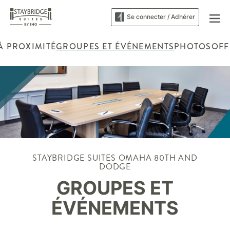
Se connecter / Adhérer
À PROXIMITÉ
GROUPES ET ÉVÉNEMENTS
PHOTOS
OFF
STAYBRIDGE SUITES
OMAHA 80TH AND
DODGE
GROUPES ET
ÉVÉNEMENTS