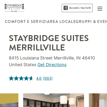
Accedi / Iscriviti
COMFORT E SERVIZI
AREA LOCALE
GRUPPI & EVE
STAYBRIDGE SUITES
MERRILLVILLE
8415 Louisiana Street
Merrillville
,
IN
46410
United States
Get Directions
4.6
(993)