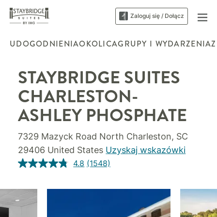
Zaloguj się / Dołącz
UDOGODNIENIA
OKOLICA
GRUPY I WYDARZENIA
Z
STAYBRIDGE SUITES
CHARLESTON-
ASHLEY PHOSPHATE
7329 Mazyck Road
North Charleston
,
SC
29406
United States
Uzyskaj wskazówki
4.8
(1548)