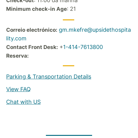
: 11:00 da manhã
Check-out
: 21
Minimum check-in Age
gm.mkefre@upsidethospita
Correio electrónico:
lity.com
+
1-414-7613800
Contact Front Desk:
Reserva:
Parking & Transportation Details
View FAQ
Chat with US