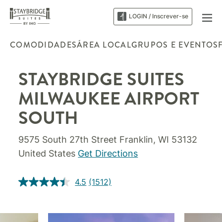
LOGIN / Inscrever-se
COMODIDADES
ÁREA LOCAL
GRUPOS E EVENTOS
STAYBRIDGE SUITES
MILWAUKEE AIRPORT
SOUTH
9575 South 27th Street
Franklin
,
WI
53132
United States
Get Directions
4.5
(1512)