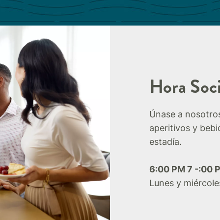
Hora Soci
Únase a nosotros
aperitivos y beb
estadía.​
6:00 PM 7 -:00 
Lunes y miércole