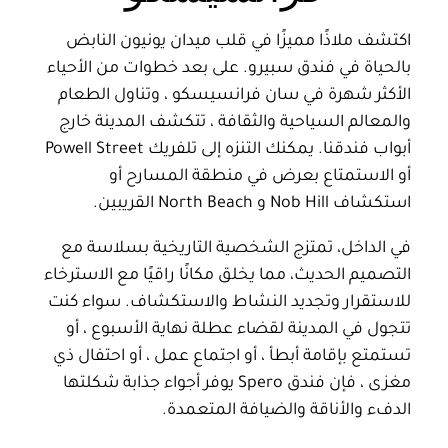
اكتشف ملاذًا مميزًا في قلب ميدان يونيون النابض
بالحياة في فندق سبيرو. على بعد خطوات من الأحياء
الأكثر شهرة في سان فرانسيسكو ، وتناول الطعام
والمعالم السياحية والثقافة ، تتكشف المدينة خارج
أبواب فندقنا. يمكنك التنزه إلى تلفريك Powell Street
أو الاستمتاع بعرض في منطقة المسارح أو
استكشاف Nob Hill و North Beach القريبين.
في الداخل، تمتزج الشخصية التاريخية بسلاسة مع
التصميم الحديث، مما يخلق مكانًا راقيًا مع الاسترخاء
للاستقرار وتجديد النشاط والاستكشاف. سواء كنت
تتجول في المدينة لقضاء عطلة نهاية الأسبوع ، أو
تستمتع بإقامة أبطأ ، أو اجتماع عمل ، أو احتفال ذي
مغزى ، فإن فندق Spero يوفر أجواء جذابة شكلتها
الدفء والأناقة والضيافة المتعمدة.