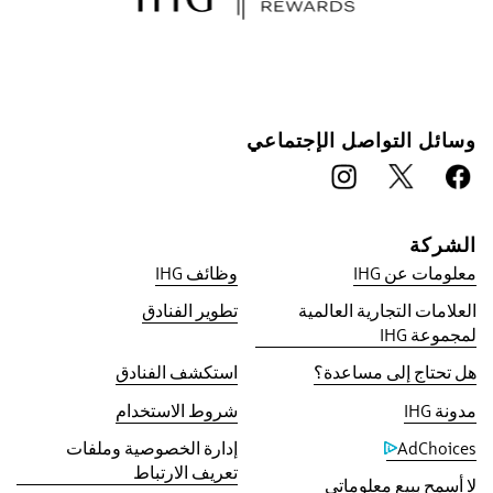
وسائل التواصل الإجتماعي
الشركة
معلومات عن IHG
وظائف IHG
العلامات التجارية العالمية
تطوير الفنادق
ميزة الحجز معنا
لمجموعة IHG
ضمان أفضل سعر
هل تحتاج إلى مساعدة؟
استكشف الفنادق
‫نعدك بالحصول على أقل سعر متاح على الإنترنت، أو
مطابقة سعرنا لأقل سعر عثرت عليه، بالإضافة إلى
مدونة IHG
شروط الاستخدام
حصولك على 5 أضعاف نقاطك في برنامج مكافآت
AdChoices
إدارة الخصوصية وملفات
IHG® One Rewards، بحد أقصى 40,000 نقطة.
تعريف الارتباط
لا أسمح ببيع معلوماتي