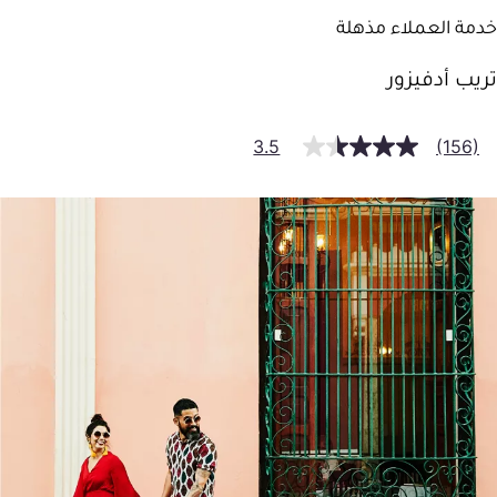
خدمة العملاء مذهلة
تريب أدفيزور
3.5
(156)
ءة
15
ة.
بط
س