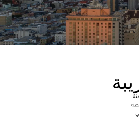
يبة
نة.
يطة
ي