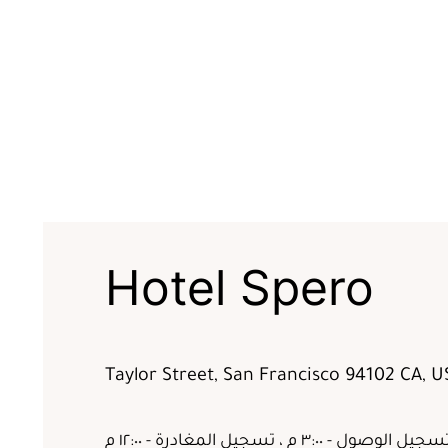
Hotel Spero
جيل الوصول - ٣:٠٠ م ، تسجيل المغادرة - ١٢:٠٠ م