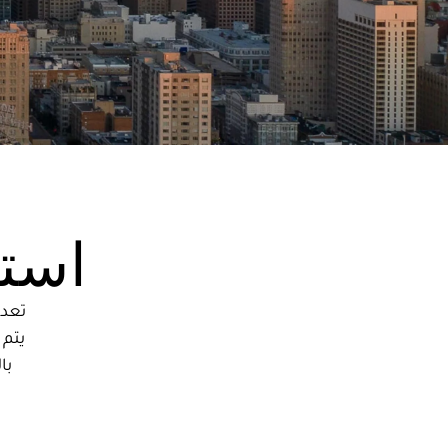
استك
تعد 
يتم 
با