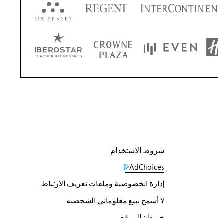
شروط الاستخدام
AdChoices
إدارة الخصوصية وملفات تعريف الارتباط
لا أسمح ببيع معلوماتي الشخصية
‫نعدك بالحصول على أقل سعر متاح على الإنترنت، أو مطابقة سعرنا لأقل سعر عثرت عليه، بالإضافة إلى حصولك على 5 أضعاف نقاطك في برنامج مكافآت IHG® One
خريطة الموقع