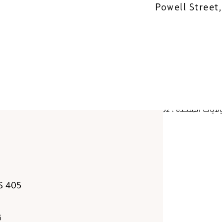
405 Taylor Street, San Francisco 94102 CA, US
تس