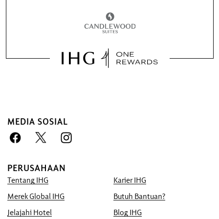
Keuntungan Memesan Dengan
MEDIA SOSIAL
Kami
Jaminan Harga Terbaik
Kami menjanjikan Anda harga terendah
PERUSAHAAN
yang tersedia secara online, atau kami akan
Tentang IHG
Karier IHG
menyamainya dan memberi Anda lima kali
lipat poin IHG® Rewards Club, hingga
Merek Global IHG
Butuh Bantuan?
maksimum 40.000 poin.
Jelajahi Hotel
Blog IHG