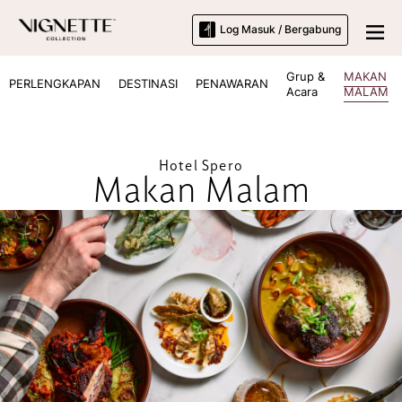
Log Masuk / Bergabung
Grup &
MAKAN
PERLENGKAPAN
DESTINASI
PENAWARAN
Acara
MALAM
Hotel Spero
Makan Malam