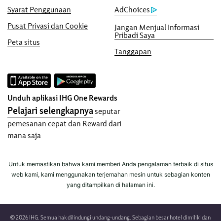
Jaminan Reservasi Online
Syarat Penggunaan
AdChoices
Kamar Anda dijamin.
Pusat Privasi dan Cookie
Jangan Menjual Informasi
Pribadi Saya
Tidak Ada Biaya Pemesanan!
Peta situs
Kami tidak mengenakan biaya pemesanan
Tanggapan
apa pun untuk melakukan reservasi
langsung dengan kami.
Privasi Data dan Keamanan Situs
Unduh aplikasi IHG One Rewards
IHG memperlakukan privasi Anda secara
Pelajari selengkapnya
seputar
serius dan berusaha melindungi Anda.
pemesanan cepat dan Reward dari
Semua informasi pribadi yang Anda
mana saja
berikan dienkripsi dan aman.
Untuk memastikan bahwa kami memberi Anda pengalaman terbaik di situs
web kami, kami menggunakan terjemahan mesin untuk sebagian konten
yang ditampilkan di halaman ini.
© 2026 IHG. Semua hak dilindungi undang-undang. Sebagian besar hotel dimiliki dan