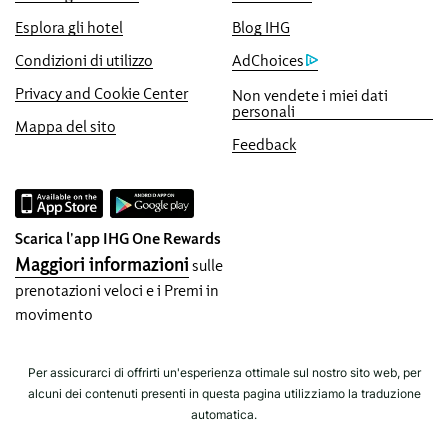
fino a un massimo di 40.000 punti.
Esplora gli hotel
Blog IHG
Garanzia di prenotazione on-line
Condizioni di utilizzo
AdChoices
La tua camera è garantita.
Privacy and Cookie Center
Non vendete i miei dati
personali
Nessun costo fisso di prenotazione!
Mappa del sito
Non applichiamo alcuna commissione per
Feedback
le prenotazioni effettuate direttamente con
noi.
Tutela dei dati e sicurezza del sito
Scarica l'app IHG One Rewards
La tua privacy è molto importante per IHG e
Maggiori informazioni
sulle
ci impegniamo al massimo per proteggerla.
prenotazioni veloci e i Premi in
Tutti i dati personali forniti sono criptati e
movimento
protetti.
Per assicurarci di offrirti un'esperienza ottimale sul nostro sito web, per
alcuni dei contenuti presenti in questa pagina utilizziamo la traduzione
automatica.