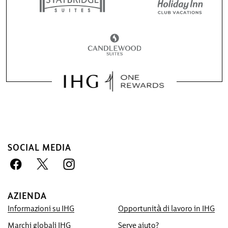
SOCIAL MEDIA
Prenotare con noi conviene
Miglior Prezzo Garantito
Ti promettiamo il prezzo più basso
AZIENDA
disponibile online, altrimenti applicheremo
Informazioni su IHG
Opportunità di lavoro in IHG
quello che hai trovato tu e ti offriremo il
quintuplo dei punti IHG® Rewards Club,
Marchi globali IHG
Serve aiuto?