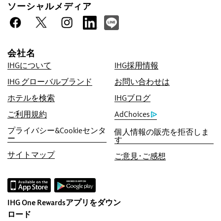
ソーシャルメディア
公式サイトご予約特典
ベストプライス保証
会社名
IHGでは現時点のオンライン最低価格を保証い
IHGについて
IHG採用情報
たします。より低い価格を見つけられた場合に
は、その価格に合わせた上で、5倍のIHG®リワ
IHG グローバルブランド
お問い合わせは
ーズクラブ ポイント（最大40,000ポイント）
ホテルを検索
IHGブログ
を進呈いたします。
ご利用規約
AdChoices
オンライン予約保証
プライバシー&Cookieセンタ
個人情報の販売を拒否しま
客室保証
ー
す
ご予約手数料無料！
サイトマップ
ご意見･ご感想
直接ご予約いただくと、ご予約手数料は一切い
ただきません。
データプライバシー＆サイトセキュリティ
IHG One Rewardsアプリをダウン
IHGでは、お客様のプライバシーを尊重し、保
ロード