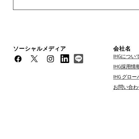
ソーシャルメディア
会社名
IHGについ
IHG採用情
公式サイトご予約特典
IHG グロ
ベストプライス保証
お問い合わ
IHGでは現時点のオンライン最低価格を保証い
ポイント（最大40,000ポイント）を進呈いた
オンライン予約保証
客室保証
ご予約手数料無料！
直接ご予約いただくと、ご予約手数料は一切い