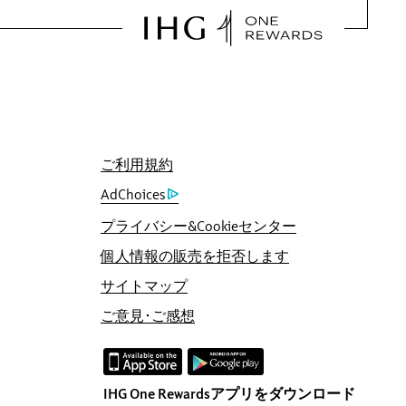
ご利用規約
AdChoices
プライバシー&Cookieセンター
個人情報の販売を拒否します
格に合わせた上で、5倍のIHG®リワーズクラブ
サイトマップ
ご意見･ご感想
IHG One Rewardsアプリをダウンロード