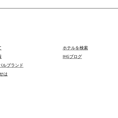
て
ホテルを検索
報
IHGブログ
ーバルブランド
せは
たします。より低い価格を見つけられた場合には、その価
します。
ただきません。