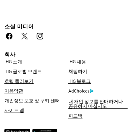
소셜 미디어
예약 우대 프로그램
최저가 보장
회사
인터넷 최저 가격을 보장해 드리며, 그렇지 않을
IHG 소개
IHG 채용
경우 인터넷 최저 가격과 동일하게 적용해 드리
고 40,000포인트 한도 내에서 IHG® Rewards
IHG 글로벌 브랜드
채팅하기
Club 포인트를 다섯 배로 적립해 드립니다.
호텔 둘러보기
IHG 블로그
온라인 예약 보장
이용약관
AdChoices
객실을 보장해 드립니다.
개인정보 보호 및 쿠키 센터
내 개인 정보를 판매하거나
공유하지 마십시오
예약 수수료 없음!
사이트 맵
직접 예약하는 경우 예약 수수료를 부과하지 않
피드백
습니다.