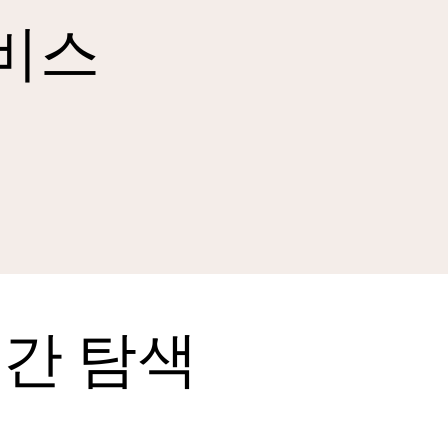
서비스
역
간 탐색