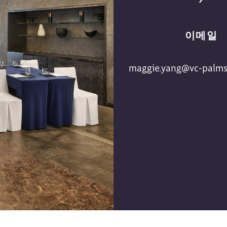
이메일
maggie.yang@vc-palms