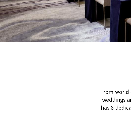
From world c
weddings an
has 8 dedica