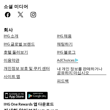
소셜 미디어
예약 우대 프로그램
최저가 보장
회사
인터넷 최저 가격을 보장해 드리며, 그렇지 않을
IHG 소개
IHG 채용
경우 인터넷 최저 가격과 동일하게 적용해 드리
고 40,000포인트 한도 내에서 IHG® Rewards
IHG 글로벌 브랜드
채팅하기
Club 포인트를 다섯 배로 적립해 드립니다.
호텔 둘러보기
IHG 블로그
온라인 예약 보장
이용약관
AdChoices
객실을 보장해 드립니다.
개인정보 보호 및 쿠키 센터
내 개인 정보를 판매하거나
공유하지 마십시오
예약 수수료 없음!
사이트 맵
직접 예약하는 경우 예약 수수료를 부과하지 않
피드백
습니다.
개인정보 보호 및 사이트 보안
IHG는 고객의 프라이버시를 중요하게 여기며 고
IHG One Rewards 앱 다운로드
객의 정보를 보호하기 위해 노력합니다. 고객이