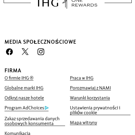
MEDIA SPOŁECZNOŚCIOWE
Zarezerwuj u nas i ciesz się
korzyściami
Gwarancja najlepszej ceny
Obiecujemy Ci najniższą dostępną cenę
FIRMA
online lub my dorównamy Ci i damy Ci
O firmie IHG ®
Praca w IHG
pięciokrotność punktów IHG® One
Globalne marki IHG
Porozmawiaj z NAMI
Rewards, do maksymalnej liczby 40,000-
punktów.
Odkryj nasze hotele
Warunki korzystania
Program AdChoices
Ustawienia prywatności i
Gwarancja rezerwacji online
plików cookie
Gwarantujemy dostępność pokoju
Zakaz sprzedawania danych
Mapa witryny
osobowych konsumenta
Bez prowizji za rezerwację!
Komunikacja