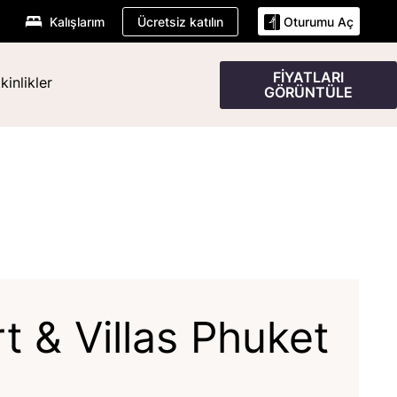
Ücretsiz katılın
Kalışlarım
Oturumu Aç
FIYATLARI
kinlikler
GÖRÜNTÜLE
t & Villas Phuket