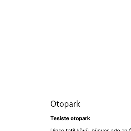
Otopark
Tesiste otopark
Dinso tatil köyü, bünyesinde en f