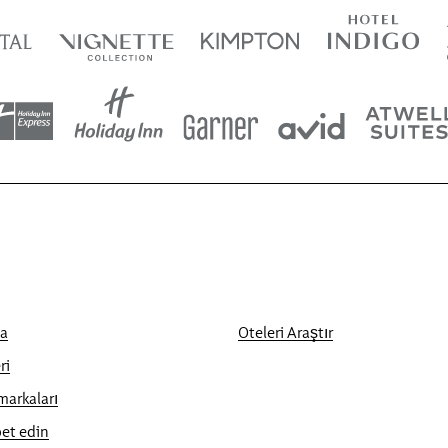
a
Oteleri Araştır
ri
markaları
et edin