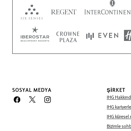
SOSYAL MEDYA
ŞIRKET
IHG Hakkınd
IHG kariyerle
IHG küresel 
Bizimle Rezervasyon Avantajı
Bizimle sohb