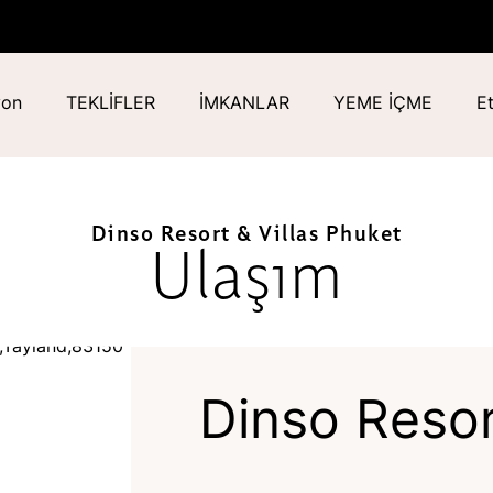
yon
TEKLİFLER
İMKANLAR
YEME İÇME
Et
Dinso Resort & Villas Phuket
Ulaşım
Dinso Resor