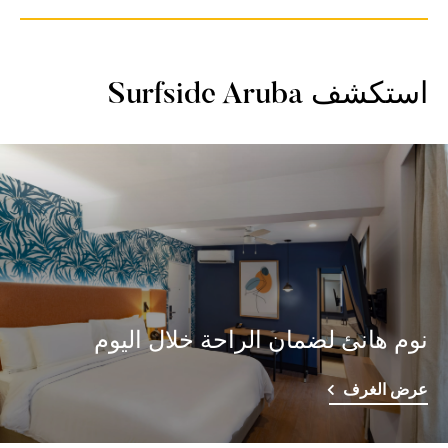
استكشف
Surfside Aruba
نوم هانئ لضمان الراحة خلال اليوم
عرض الغرف