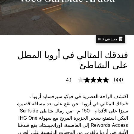
جديد في IHG
فندقك المثالي في أروبا المطل
على الشاطئ
4.1
(44)
قراءة
44
جعة.
اكتشف الراحة العصرية في فوكو سيرفسايد أروبا ،
رابط
نفس
فندقك المثالي في أروبا. نحن نقع على بعد مسافة قصيرة
سيرًا على الأقدام—150 م—من رمال شاطئ Surfside
البكر. استمتع بسحر الجزيرة المريح مع سهولة IHG One
Rewards Access إلى العاصمة، أورانجيستاد.
يقع فندقنا
الأنيق في أروبا بالقرب من الوجهات الرئيسية على الجزر.