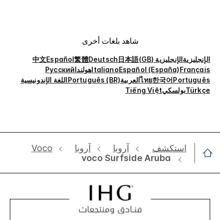
شاهد بلغات أخرى
الإنجليزية
الإنجليزية (GB)
日本語
Deutsch
繁體
Español
中文
Français
Español (España)
Italiano
هولندا
Русский
Português
한국어
ไทย
العربية
Português (BR)
اللغة الإندونيسية
Türkçe
بولسكي
Tiếng Việt
استكشف
‫‫آروبا‬‬
‫‫آروبا‬‬
Voco
voco Surfside Aruba