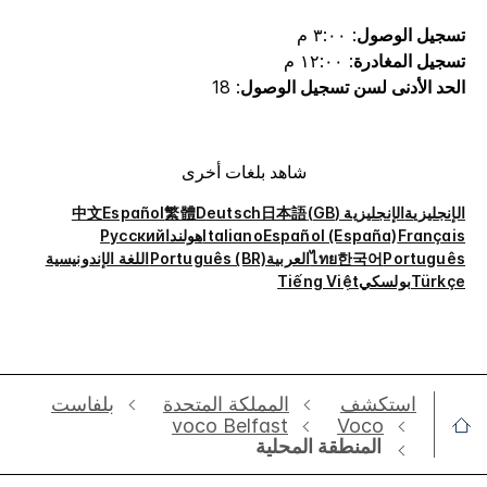
تسجيل الوصول
: ٣:٠٠ م
تسجيل المغادرة
: ١٢:٠٠ م
الحد الأدنى لسن تسجيل الوصول
: 18
شاهد بلغات أخرى
الإنجليزية
الإنجليزية (GB)
日本語
Deutsch
繁體
Español
中文
Français
Español (España)
Italiano
هولندا
Русский
Português
한국어
ไทย
العربية
Português (BR)
اللغة الإندونيسية
Türkçe
بولسكي
Tiếng Việt
استكشف
‫‫المملكة المتحدة
بلفاست
voco Belfast
Voco
المنطقة المحلية