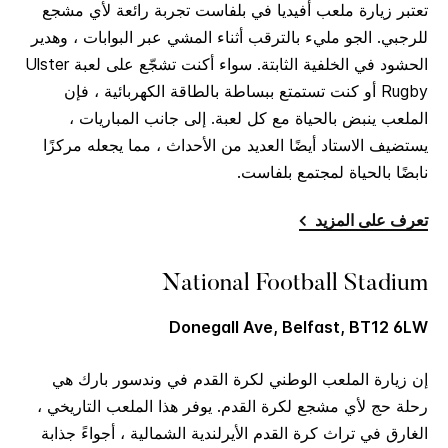
تعتبر زيارة ملعب أفيديا في بلفاست تجربة رائعة لأي مشجع
للرجبي. الجو مليء بالترقب أثناء المشي عبر البوابات ، وهدير
الحشود في الخلفية الثابتة. سواء أكنت تشجّع على لعبة Ulster
Rugby أو كنت تستمتع ببساطة بالطاقة الكهربائية ، فإن
الملعب ينبض بالحياة مع كل لعبة. إلى جانب المباريات ،
يستضيف الاستاد أيضًا العديد من الأحداث ، مما يجعله مركزًا
نابضًا بالحياة لمجتمع بلفاست.
تعرف على المزيد
National Football Stadium
Donegall Ave, Belfast, BT12 6LW
إن زيارة الملعب الوطني لكرة القدم في وندسور بارك هي
رحلة حج لأي مشجع لكرة القدم. يوفر هذا الملعب التاريخي ،
الغارق في تراث كرة القدم الأيرلندية الشمالية ، أجواءً جذابة