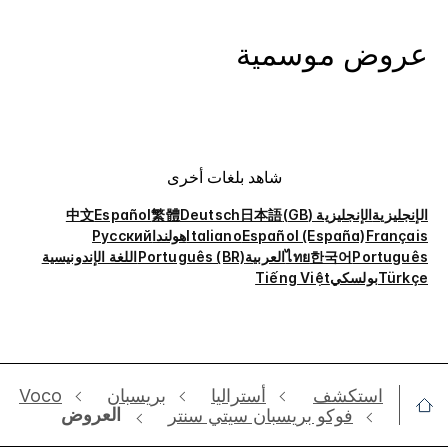
عروض موسمية
شاهد بلغات أخرى
الإنجليزية
الإنجليزية (GB)
日本語
Deutsch
繁體
Español
中文
Français
Español (España)
Italiano
هولندا
Русский
Português
한국어
ไทย
العربية
Português (BR)
اللغة الإندونيسية
Türkçe
بولسكي
Tiếng Việt
استكشف
أستراليا
بريسبان
Voco
العروض
فوكو بريسبان سيتي سنتر