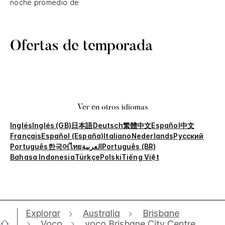
noche promedio de
Ofertas de temporada
Ver en otros idiomas
Inglés
Inglés (GB)
日本語
Deutsch
繁體中文
Español
中文
Français
Español (España)
Italiano
Nederlands
Русский
Português
한국어
ไทย
العربية
Português (BR)
Bahasa Indonesia
Türkçe
Polski
Tiếng Việt
Explorar
Australia
Brisbane
Voco
voco Brisbane City Centre