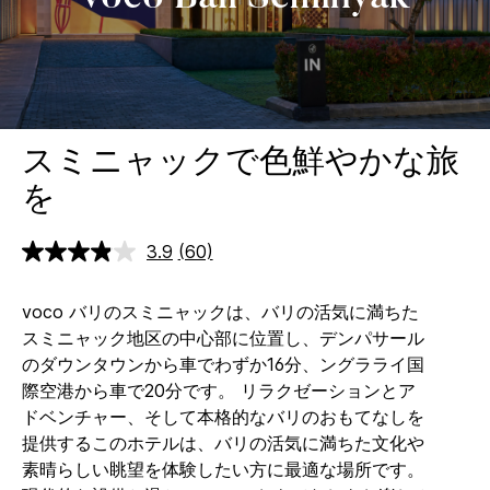
スミニャックで色鮮やかな旅
を
3.9
(60)
レ
ビ
ュ
voco バリのスミニャックは、バリの活気に満ちた
ー
を
スミニャック地区の中心部に位置し、デンパサール
読
のダウンタウンから車でわずか16分、ングラライ国
む.
同
際空港から車で20分です。 リラクゼーションとア
じ
ドベンチャー、そして本格的なバリのおもてなしを
ペ
ー
提供するこのホテルは、バリの活気に満ちた文化や
ジ
素晴らしい眺望を体験したい方に最適な場所です。
の
リ