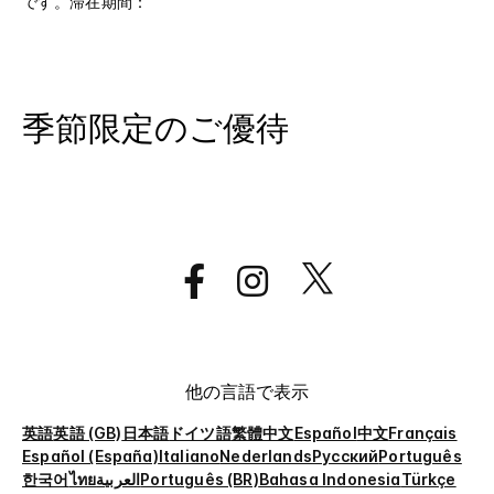
です。滞在期間：
季節限定のご優待
他の言語で表示
英語
英語 (GB)
日本語
ドイツ語
繁體中文
Español
中文
Français
Español (España)
Italiano
Nederlands
Русский
Português
한국어
ไทย
العربية
Português (BR)
Bahasa Indonesia
Türkçe