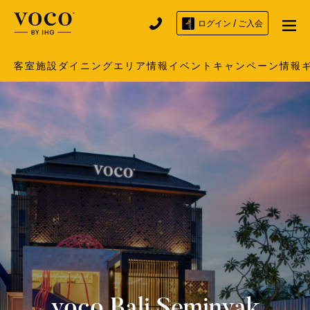
ログイン / ご入会
客室
施設
ダイニング
エリア情報
イベント
キャンペーン情報
voco
Bali Seminyak