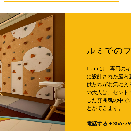
ルミでの
Lumi は、専用
に設計された屋内
供たちがお気に入
の大人は、セントジ
した雰囲気の中で
とができます。
電話する +356-79