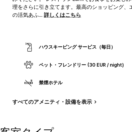
ペ
理をさらに引き立てます。最高のショッピング、エ
ー
ジ
の活気あふ
...
詳しくはこちら
の
リ
ン
ク。
ハウスキーピング サービス（毎日）
ペット・フレンドリー (30 EUR / night)
禁煙ホテル
すべてのアメニティ・設備を表示