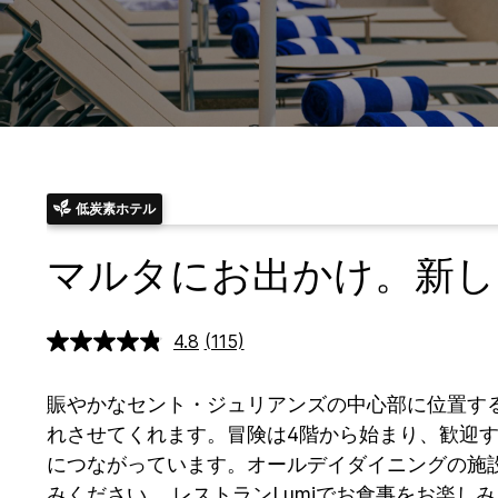
低炭素ホテル
マルタにお出かけ。新しい
4.8
(115)
レ
ビ
ュ
ー
賑やかなセント・ジュリアンズの中心部に位置する
を
れさせてくれます。冒険は4階から始まり、歓迎す
読
む.
につながっています。オールデイダイニングの施
同
じ
みください。
レストランLumiでお食事をお楽