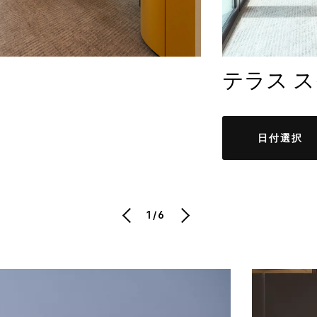
テラス 
日付選択
1/6