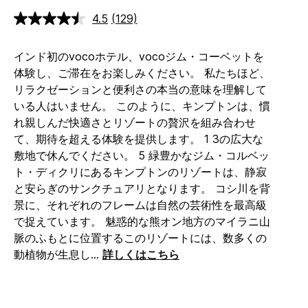
4.5
(129)
レ
ビ
ュ
インド初のvocoホテル、vocoジム・コーベットを
ー
を
体験し、ご滞在をお楽しみください。 私たちほど、
読
リラクゼーションと便利さの本当の意味を理解して
む.
同
いる人はいません。 このように、キンプトンは、慣
じ
れ親しんだ快適さとリゾートの贅沢を組み合わせ
ペ
ー
て、期待を超える体験を提供します。
1 3の広大な
ジ
敷地で休んでください。 5 緑豊かなジム・コルベッ
の
リ
ト・ディクリにあるキンプトンのリゾートは、静寂
ン
と安らぎのサンクチュアリとなります。 コシ川を背
ク。
景に、それぞれのフレームは自然の芸術性を最高級
で捉えています。
魅惑的な熊オン地方のマイラニ山
脈のふもとに位置するこのリゾートには、数多くの
動植物が生息し
...
詳しくはこちら