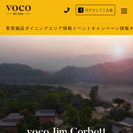
ログイン / ご入会
客室
施設
ダイニング
エリア情報
イベント
キャンペーン情報
voco
Jim Corbett