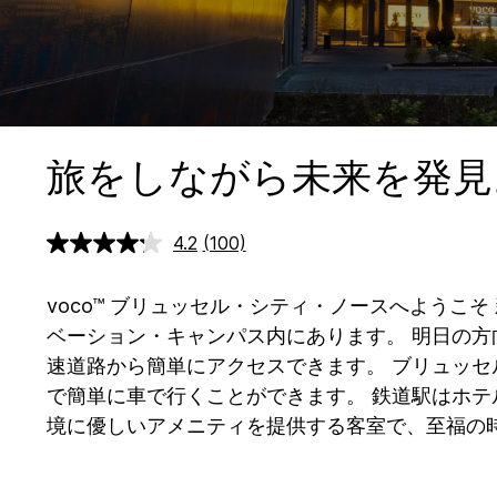
旅をしながら未来を発見
4.2
(100)
レ
ビ
ュ
ー
voco™ ブリュッセル・シティ・ノースへようこそ
を
ベーション・キャンパス内にあります。 明日の方向
読
む.
速道路から簡単にアクセスできます。 ブリュッセ
同
じ
で簡単に車で行くことができます。 鉄道駅はホテ
ペ
境に優しいアメニティを提供する客室で、至福の時
ー
ジ
の
リ