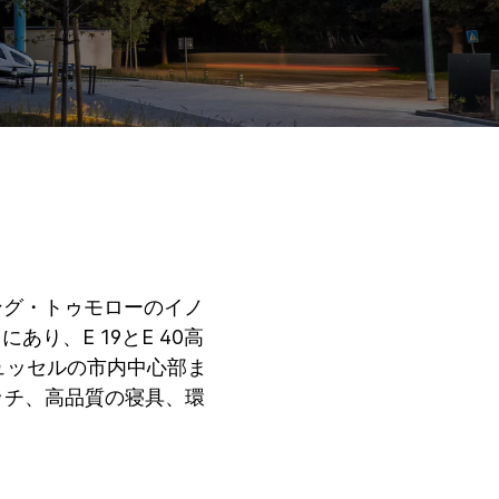
ング・トゥモローのイノ
り、E 19とE 40高
ュッセルの市内中心部ま
タッチ、高品質の寝具、環