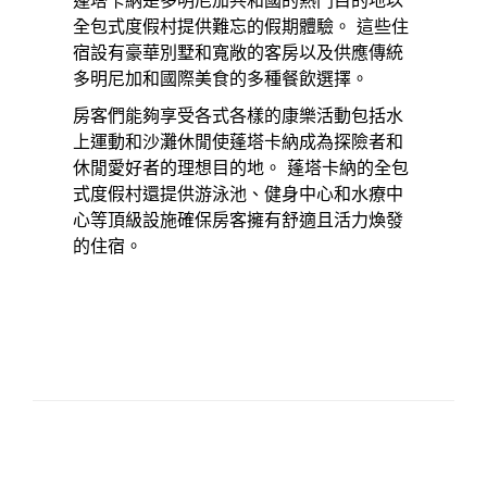
蓬塔卡納是多明尼加共和國的熱門目的地以
全包式度假村提供難忘的假期體驗。 這些住
宿設有豪華別墅和寬敞的客房以及供應傳統
多明尼加和國際美食的多種餐飲選擇。
房客們能夠享受各式各樣的康樂活動包括水
上運動和沙灘休閒使蓬塔卡納成為探險者和
休閒愛好者的理想目的地。 蓬塔卡納的全包
式度假村還提供游泳池、健身中心和水療中
心等頂級設施確保房客擁有舒適且活力煥發
的住宿。