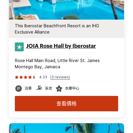
This Iberostar Beachfront Resort is an IHG
Exclusive Alliance
JOIA Rose Hall by Iberostar
Rose Hall Main Road, Little River St. James
Montego Bay, Jamaica
4.33
(3 reviews)
泊車
泳池
水療中心
查看價格