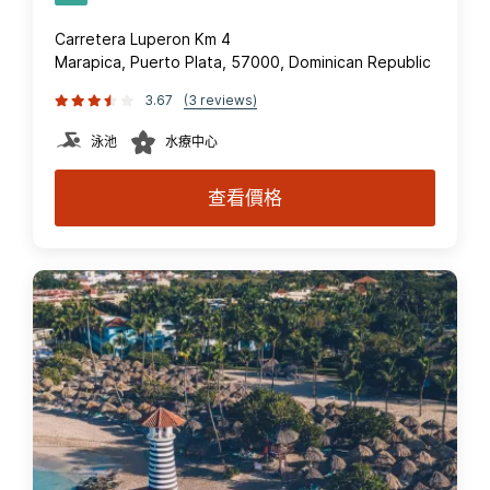
Carretera Luperon Km 4
Marapica, Puerto Plata, 57000, Dominican Republic
3.67
(3 reviews)
泳池
水療中心
查看價格