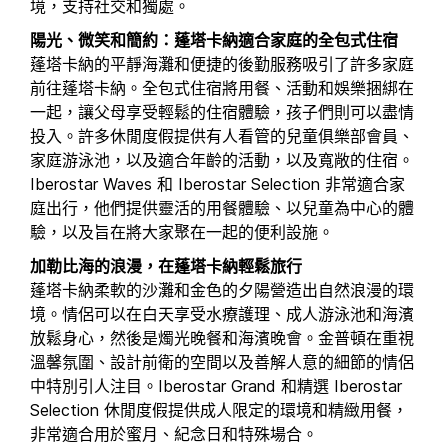
境，支持社交和獨處。
陽光、微笑和簡約：蓬塔卡納適合家庭的全包式住宿
蓬塔卡納的平靜海灘和便捷的後勤服務吸引了許多家庭
前往蓬塔卡納。全包式住宿將用餐、活動和娛樂捆綁在
一起，讓父母享受輕鬆的住宿體驗，孩子們則可以盡情
投入。許多休閒度假提供有人看管的兒童俱樂部會員、
家庭游泳池，以及適合年齡的活動，以及寬敞的住宿。
Iberostar Waves 和 Iberostar Selection 非常適合家
庭出行，他們提供靈活的用餐體驗、以兒童為中心的體
驗，以及旨在將大家聚在一起的便利設施。
加勒比海的浪漫，在蓬塔卡納輕鬆旅行
蓬塔卡納柔軟的沙灘和金色的夕陽營造出自然浪漫的環
境。情侶可以在白天享受水療護理、成人游泳池和海濱
放鬆身心，然後是燭光晚餐和海濱晚會。金普頓在重視
溫馨氛圍、設計前衛的空間以及善解人意的細節的情侶
中特別引人注目。Iberostar Grand 和精選 Iberostar
Selection 休閒度假提供成人限定的環境和精緻用餐，
非常適合用於蜜月、紀念日和特殊場合。