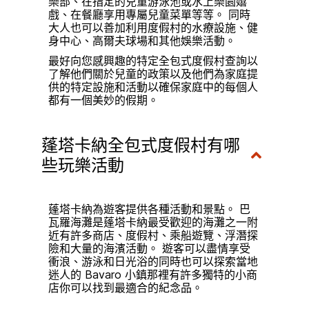
樂部、在指定的兒童游泳池或水上樂園嬉
戲、在餐廳享用專屬兒童菜單等等。 同時
大人也可以善加利用度假村的水療設施、健
身中心、高爾夫球場和其他娛樂活動。
最好向您感興趣的特定全包式度假村查詢以
了解他們關於兒童的政策以及他們為家庭提
供的特定設施和活動以確保家庭中的每個人
都有一個美妙的假期。
蓬塔卡納全包式度假村有哪
些玩樂活動
蓬塔卡納為遊客提供各種活動和景點。 巴
瓦羅海灘是蓬塔卡納最受歡迎的海灘之一附
近有許多商店、度假村、乘船遊覽、浮潛探
險和大量的海濱活動。 遊客可以盡情享受
衝浪、游泳和日光浴的同時也可以探索當地
迷人的 Bavaro 小鎮那裡有許多獨特的小商
店你可以找到最適合的紀念品。