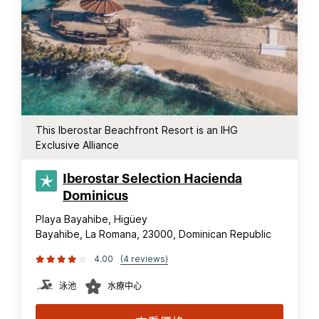
This Iberostar Beachfront Resort is an IHG
Exclusive Alliance
Iberostar Selection​ Hacienda
Dominicus
Playa Bayahibe, Higüey
Bayahibe, La Romana, 23000, Dominican Republic
4.00
(4 reviews)
泳池
水療中心