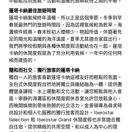
中都能找到放鬆、活動和溫暖的島嶼款待之間的平衡。
蓬塔卡納最佳旅遊時間
蓬塔卡納氣候終年溫暖，所以正是這個季節。冬季到早
春是最熱門的旅遊時間段，因為這裡氣候較為乾旱，海
灘條件經典。春末秋初人煙稀少，物超所值，伴隨著充
足的陽光和溫暖的海洋溫度。夏季尤其適合家庭出行，
我們將學校假期與各種休閒度假活動結合在一起。蓬塔
卡納的休閒度假是為了充分利用氣候，一年中的任何時
候而建造的。
隨和而社交：獨行旅客的蓬塔卡納
獨自一人的旅客喜歡蓬塔卡納這裡友好而輕鬆的氛圍。
全包式休閒度假自然地將獨立與連結融為一體，提供團
體健身課程、水上運動和文化活動，讓您輕鬆與他人會
面。寧靜的海灘區和休閒度假休息室允許您放鬆身心，
而晚間娛樂則帶來熱鬧的社交活力。金普頓專為尋求時
尚設計和個人化服務的獨行旅客而設計。Iberostar
Selection 和 Iberostar Grand 休閒度假也非常適合獨
自住宿，提供精緻的共用空間，和以成人為中心的環