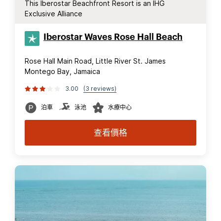
This Iberostar Beachfront Resort is an IHG
Exclusive Alliance
Iberostar Waves Rose Hall Beach
Rose Hall Main Road, Little River St. James
Montego Bay, Jamaica
3.00
(3 reviews)
泊車
泳池
水療中心
查看價格