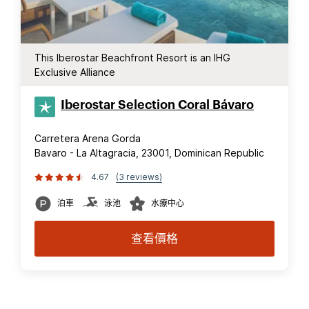
This Iberostar Beachfront Resort is an IHG
Exclusive Alliance
Iberostar Selection​ Coral Bávaro
Carretera Arena Gorda
Bavaro - La Altagracia, 23001, Dominican Republic
4.67
(3 reviews)
泊車
泳池
水療中心
查看價格