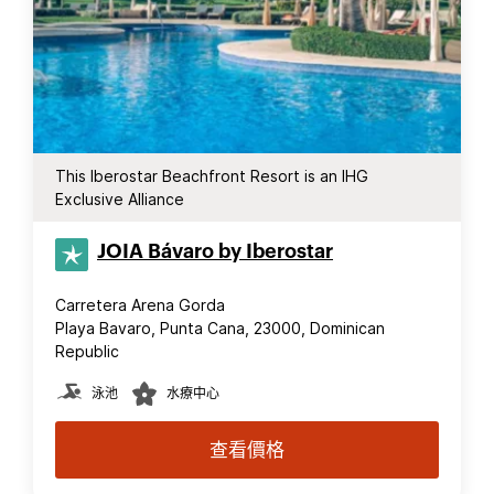
This Iberostar Beachfront Resort is an IHG
Exclusive Alliance
JOIA Bávaro by Iberostar
Carretera Arena Gorda
Playa Bavaro, Punta Cana, 23000, Dominican
Republic
泳池
水療中心
查看價格