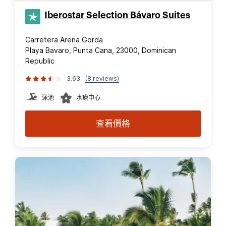
Iberostar Selection​ Bávaro Suites
Carretera Arena Gorda
Playa Bavaro, Punta Cana, 23000, Dominican
Republic
3.63
(8 reviews)
泳池
水療中心
查看價格