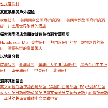
包式度假村
家庭娛樂與戶外探險
家庭飯店
美國國家公園附近的酒店
美國主題樂園附近的酒
店
迪士尼世界附近的酒店
探索洲際酒店集團從舒適住宿到奢華居所
Hotels near Me
豪華飯店
熱門度假目的地
寵物友善的飯
店
屢獲殊榮的豪華飯店
以地區分類
歐洲飯店
亚洲酒店
澳洲和太平洋島國飯店
墨西哥和中美洲
飯店
南美洲飯店
中東飯店
非洲飯店
選擇其他語言
英文
阿拉伯語
德語
西班牙語（美國）
西班牙語 (ES)
法語
印尼語
義大利語
日語
韓語
荷蘭語
波蘭文
葡萄牙文
葡萄牙語 (br)
俄語
泰語
土耳其語
越南文
簡體中文
繁體中文