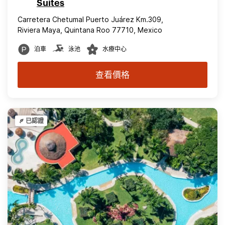
Suites
Carretera Chetumal Puerto Juárez Km.309,
Riviera Maya, Quintana Roo 77710, Mexico
泊車
泳池
水療中心
查看價格
已認證