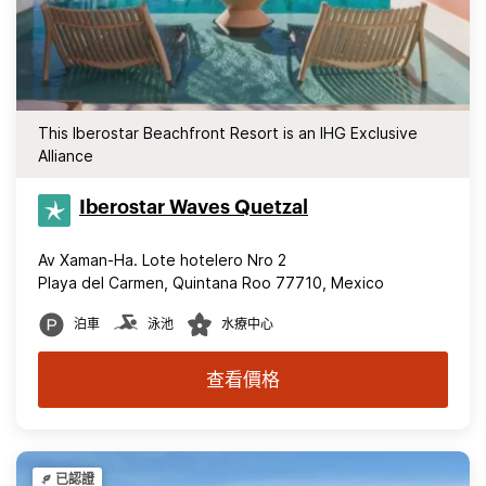
This Iberostar Beachfront Resort is an IHG Exclusive
Alliance
Iberostar Waves Quetzal
Av Xaman-Ha. Lote hotelero Nro 2
Playa del Carmen, Quintana Roo 77710, Mexico
泊車
泳池
水療中心
查看價格
已認證