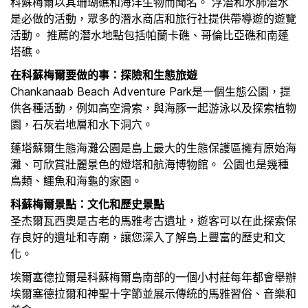
科蘇梅爾以其珊瑚礁和海洋生物而聞名。 浮潛和水肺潛水
是必做的活動，眾多的潛水商店和旅行社提供帶導遊的遊覽
活動。 推薦的潛水地點包括帕蘭卡礁、哥倫比亞礁和南蓬
塔礁。
在科蘇梅爾要做的事：探險和生態旅遊
Chankanaab Beach Adventure Park是一個生態公園，提
供各種活動，例如高空滑索，與海豚一起游泳以及探索植物
園，石灰岩地層和水下洞穴。
蓬塔蘇爾生態海灘公園是島上最大的生態保護區擁有原始海
灘、可欣賞壯麗景色的燈塔和航海博物館。 公園也是幾種
鳥類、鱷魚和海龜的家園。
科蘇梅爾景點：文化和歷史景點
圣杰爾瓦西奧是古老的馬雅考古遺址，遊客可以在此探索保
存良好的遺址和寺廟，讓您深入了解島上豐富的歷史和文
化。
埃爾塞德拉爾是科蘇梅爾島南部的一個小村莊每年都會舉辦
埃爾塞德拉爾和神聖十字節並展示傳統的馬雅習俗、音樂和