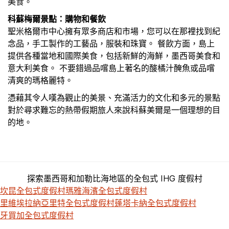
美食。
科蘇梅爾景點：購物和餐飲
聖米格爾市中心擁有眾多商店和市場，您可以在那裡找到紀
念品，手工製作的工藝品，服裝和珠寶。 餐飲方面，島上
提供各種當地和國際美食，包括新鮮的海鮮，墨西哥美食和
意大利美食。 不要錯過品嚐島上著名的酸橘汁醃魚或品嚐
清爽的瑪格麗特。
憑藉其令人嘆為觀止的美景、充滿活力的文化和多元的景點
對於尋求難忘的熱帶假期旅人來說科蘇美爾是一個理想的目
的地。
探索墨西哥和加勒比海地區的全包式 IHG 度假村
坎昆全包式度假村
瑪雅海濱全包式度假村
里維埃拉納亞里特全包式度假村
蓬塔卡納全包式度假村
牙買加全包式度假村