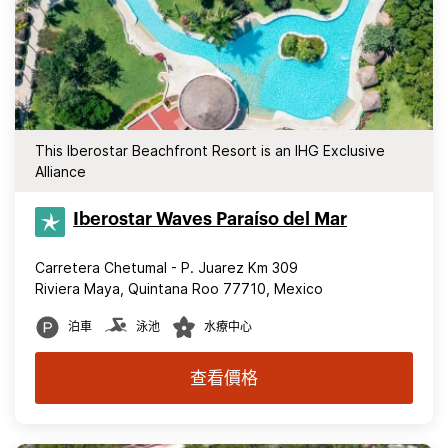
This Iberostar Beachfront Resort is an IHG Exclusive
Alliance
Iberostar Waves Paraíso del Mar
Carretera Chetumal - P. Juarez Km 309
Riviera Maya, Quintana Roo 77710, Mexico
泊車
泳池
水療中心
查看價格