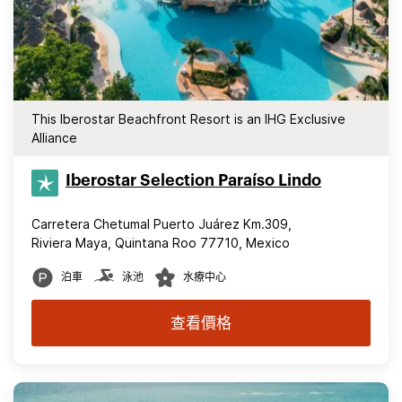
This Iberostar Beachfront Resort is an IHG Exclusive
Alliance
Iberostar Selection​ Paraíso Lindo
Carretera Chetumal Puerto Juárez Km.309,
Riviera Maya, Quintana Roo 77710, Mexico
泊車
泳池
水療中心
查看價格