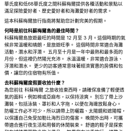
華氏度和低68華氏度之間科蘇梅爾提供各種活動和景點以
滿足探險愛好者、歷史愛好者和海灘愛好者的需求。
這本科蘇梅爾旅行指南將幫助您計劃完美的假期。
何時是前往科蘇梅爾島的最佳時間？
科蘇梅爾島旅遊最旺的時間是 12 月至 3 月。這個時期的氣
候非常溫暖和晴朗，是旅遊旺季。 這個時間非常適合海灘
活動，潛水和浮潛。 五月至十月是一年中最熱和最多雨的
月份，但這裡仍然陽光充沛。 水溫溫暖，非常適合游泳、
浮潛和潛水。 更少的訪客通常意味著經濟實惠的房價和包
價，讓您的住宿物有所值。
去科蘇梅爾度假要收拾什麼？
為您前往 科蘇梅爾 之旅收拾東西時，請確保准備了輕便透
氣的面料，例如棉或亞麻布，以保持涼爽。 別忘了帶上沙
灘裝，包括泳裝、罩衫和人字拖，以便在海邊放鬆身心。
防曬工作必不可少，所以請帶上防曬霜、太陽鏡和遮陽帽，
以保護自己免受加勒比海烈日的傷害。 晚間外出時，可攜
帶適合進行夜生活和用餐的休閒裝束。 舒適的鞋子是探索