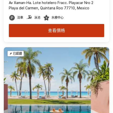
Av Xaman-Ha. Lote hotelero Fracc. Playacar Nro 2
Playa del Carmen, Quintana Roo 77710, Mexico
泊車
泳池
水療中心
查看價格
已認證