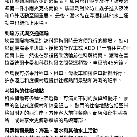
和在城鎮周圍散步的必備品。 如果您在淡季旅行，請務必
準備一件小雨夾克或雨披。 驅蟲劑對於防止蟲子進入夜晚
和戶外活動至關重要。 最後，潛水鞋在浮潛和其他水上運
動中也能派上用場。
到達方式與交通運輸
坎昆國際機場是造訪科蘇梅爾時最方便飛行的機場。 您可
以從機場乘坐班車、授權的計程車或 ADO 巴士前往普拉亞
德爾卡曼，然後在那裡搭乘渡輪前往科蘇梅爾。 渡輪在普
拉亞德爾卡曼和科蘇梅爾之間營運頻繁，車程約45分鐘。
登島後可搭乘計程車、租車、滑板車和腳踏車輕鬆出行。
許多酒店和度假村還提供往返熱門景點和海灘的班車。
考祖梅的住宿地點
科蘇梅爾有多種住宿選擇，可滿足不同的預算和偏好。 豪
華的全包式度假村和精品飯店。 熱門的住宿地點包括聖米
格爾附近的西海岸，方便客人前往餐廳、商店和夜生活場
所，或是享受更僻靜體驗的島嶼南部。
科蘇梅爾景點：海灘、潛水和其他水上活動