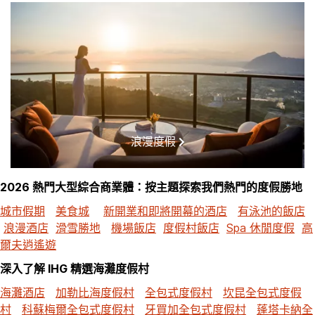
浪漫度假
2026 熱門大型綜合商業體：按主題探索我們熱門的度假勝地
城市假期
美食城
新開業和即將開幕的酒店
有泳池的飯店
浪漫酒店
滑雪勝地
機場飯店
度假村飯店
Spa 休閒度假
高
爾夫逍遙遊
深入了解 IHG 精選海灘度假村
海灘酒店
加勒比海度假村
全包式度假村
坎昆全包式度假
村
科蘇梅爾全包式度假村
牙買加全包式度假村
蓬塔卡納全