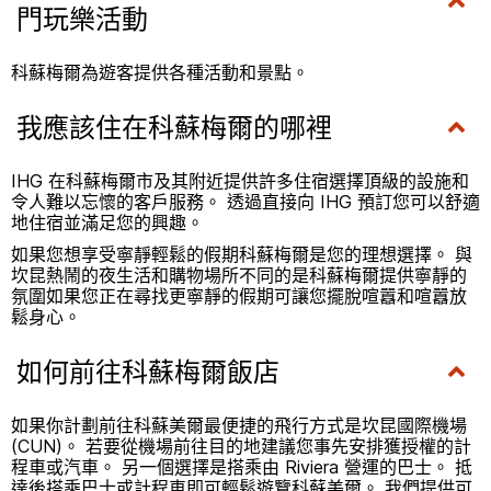
門玩樂活動
科蘇梅爾為遊客提供各種活動和景點。
我應該住在科蘇梅爾的哪裡
IHG 在科蘇梅爾市及其附近提供許多住宿選擇頂級的設施和
令人難以忘懷的客戶服務。 透過直接向 IHG 預訂您可以舒適
地住宿並滿足您的興趣。
如果您想享受寧靜輕鬆的假期科蘇梅爾是您的理想選擇。 與
坎昆熱鬧的夜生活和購物場所不同的是科蘇梅爾提供寧靜的
氛圍如果您正在尋找更寧靜的假期可讓您擺脫喧囂和喧囂放
鬆身心。
如何前往科蘇梅爾飯店
如果你計劃前往科蘇美爾最便捷的飛行方式是坎昆國際機場
(CUN)。 若要從機場前往目的地建議您事先安排獲授權的計
程車或汽車。 另一個選擇是搭乘由 Riviera 營運的巴士。 抵
達後搭乘巴士或計程車即可輕鬆遊覽科蘇美爾。 我們提供可