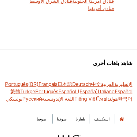
فنادق أمريكا الجنوبية
فنادق الشرق الأوسط
فنادق أفريقيا
شاهد بلغات أخرى
الإنجليزية
العربية
中文
Deutsch
日本語
Français
Português(BR)
繁體
Türkçe
Português
Español (España)
Italiano
Español
한국어
هولندا
ไทย
Tiếng Việt
اللغة الإندونيسية
Русский
بولسكي
استكشف
بلغاريا
صوفيا
صوفيا