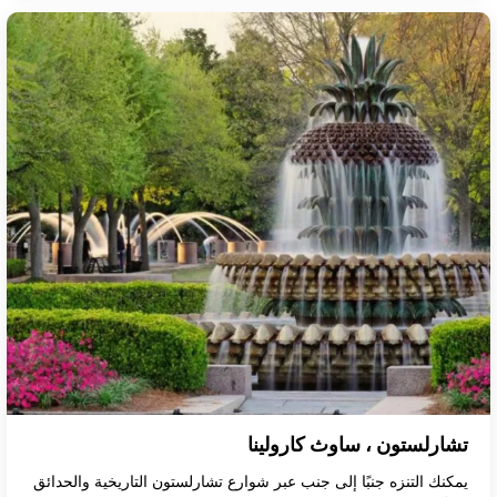
تشارلستون ، ساوث كارولينا
يمكنك التنزه جنبًا إلى جنب عبر شوارع تشارلستون التاريخية والحدائق