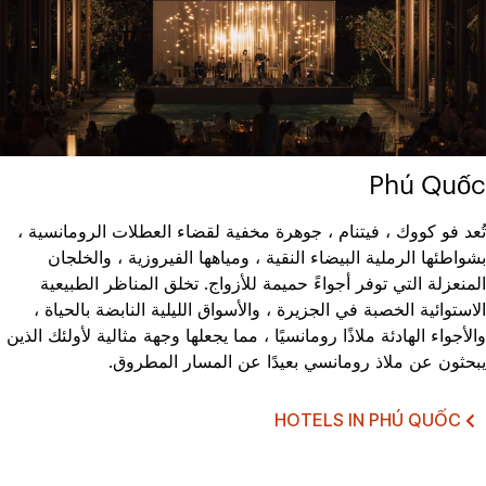
Phú Quốc
تُعد فو كووك ، فيتنام ، جوهرة مخفية لقضاء العطلات الرومانسية ،
بشواطئها الرملية البيضاء النقية ، ومياهها الفيروزية ، والخلجان
المنعزلة التي توفر أجواءً حميمة للأزواج. تخلق المناظر الطبيعية
الاستوائية الخصبة في الجزيرة ، والأسواق الليلية النابضة بالحياة ،
والأجواء الهادئة ملاذًا رومانسيًا ، مما يجعلها وجهة مثالية لأولئك الذين
يبحثون عن ملاذ رومانسي بعيدًا عن المسار المطروق.
HOTELS IN PHÚ QUỐC