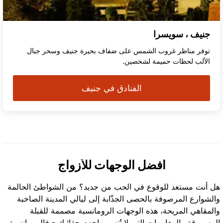
جنيف ، سويسرا
توفر مناظر غروب الشمس على ضفاف بحيرة جنيف وسحر جبال
الألب لحظات حميمة لشخصين.
الفنادق في جنيف
أفضل الوجهات للأزواج
هل أنت مستعد للوقوع في الحب من جديد؟ من الشواطئ الحالمة
والشوارع المرصوفة بالحصى الجذّابة إلى ليالي المدينة الصاخبة
والمقاهي المريحة، هذه الوجهات الرومانسية مصممة للقبلة
المسروقة والمغامرات التي لا تُنسى. احزم حقائبك - فالرومانسية