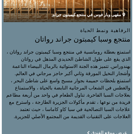
مقهى وبار فوس في منتجع كيمبتون جراند
الرفاهية ونمط الحياة
منتجع وسبا كيمبتون جراند رواتان
استمتع بعطلة رومانسية في منتجع وسبا كيمبتون جراند رواتان ،
الذي يقع على طول الشاطئ الحديدي المذهل في رواتان
بهندوراس. تتميز هذه الجنة الاستوائية بالرمال البيضاء الناعمة
وأشجار النخيل المورقة وثاني أكبر حاجز مرجاني في العالم.
استمتع بلحظات حميمة بجوار مسبح واسع على شاطئ البحر ،
والغطس في الشعاب المرجانية النابضة بالحياة ، والاستمتاع
بعلاجات السبا الفاخرة. تناول الطعام في واحد من أربعة مطاعم
فريدة من نوعها ، تقدم مأكولات الجزيرة الطازجة ، واسترخ مع
علاجات السبا التصالحية في سبا كاو كاماسا ، حيث تعتمد
العلاجات على التقنيات القديمة من المجتمع الأصلي للجزيرة.
عرض موقع الفندق