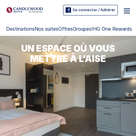
Se connecter / Adhérer
Destinations
Nos suites
Offres
Groupes
IHG One Rewards
UN ESPACE OÙ VOUS
METTRE À L’AISE