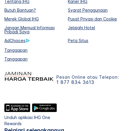
Tentang IHG
Karier IHG
Butuh Bantuan?
Syarat Penggunaan
Merek Global IHG
Pusat Privasi dan Cookie
Jangan Menjual Informasi
Jelajahi Hotel
Pribadi Saya
AdChoices
Peta Situs
Tanggapan
Tanggapan
Pesan Online atau Telepon:
1 877 834 3613
Unduh aplikasi IHG One
Rewards
Pelajari selengkapnya