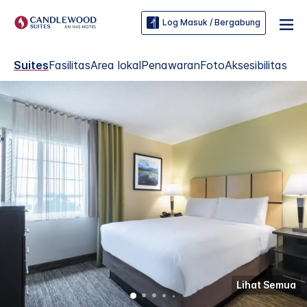
Log Masuk / Bergabung
Suites
Fasilitas
Area lokal
Penawaran
Foto
Aksesibilitas
Lihat Semua