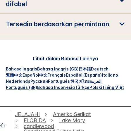
difabel
Tersedia berdasarkan permintaan
Lihat dalam Bahasa Lainnya
Bahasa Inggris
Bahasa Inggris (GB)
日本語
Deutsch
繁體中文
Español
中文
Français
Español (España)
Italiano
Nederlands
Русский
Português
한국어
ไทย
العربية
Português (BR)
Bahasa Indonesia
Türkçe
Polski
Tiếng Việt
JELAJAHI
Amerika Serikat
FLORIDA
Lake Mary
candlewood