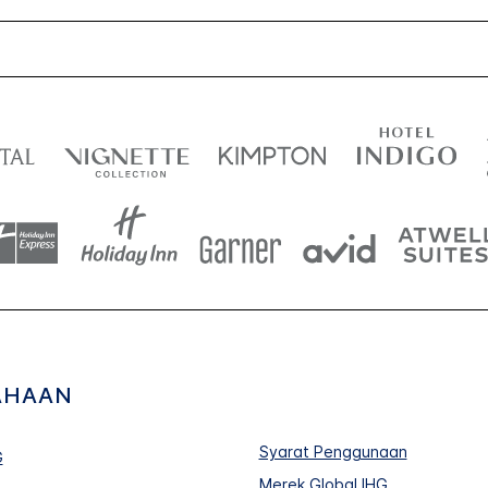
AHAAN
Syarat Penggunaan
G
Merek Global IHG