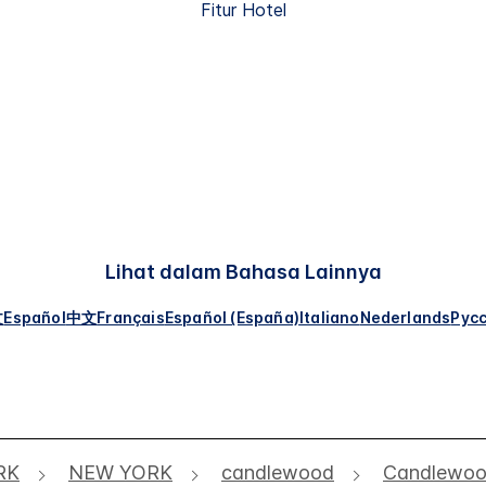
Fitur Hotel
Lihat dalam Bahasa Lainnya
文
Español
中文
Français
Español (España)
Italiano
Nederlands
Рус
RK
NEW YORK
candlewood
Candlewood