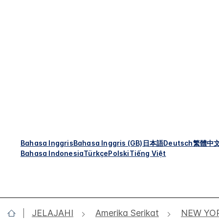
Bahasa Inggris
Bahasa Inggris (GB)
日本語
Deutsch
繁體中
Bahasa Indonesia
Türkçe
Polski
Tiếng Việt
JELAJAHI
Amerika Serikat
NEW YO