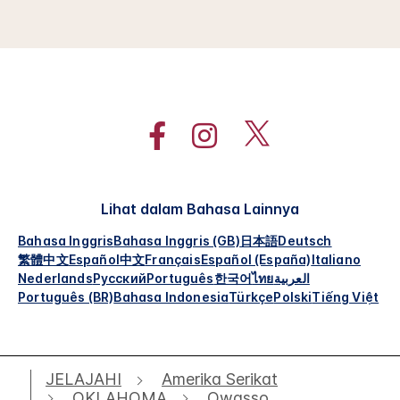
Lihat dalam Bahasa Lainnya
Bahasa Inggris
Bahasa Inggris (GB)
日本語
Deutsch
繁體中文
Español
中文
Français
Español (España)
Italiano
Nederlands
Русский
Português
한국어
ไทย
العربية
Português (BR)
Bahasa Indonesia
Türkçe
Polski
Tiếng Việt
JELAJAHI
Amerika Serikat
OKLAHOMA
Owasso