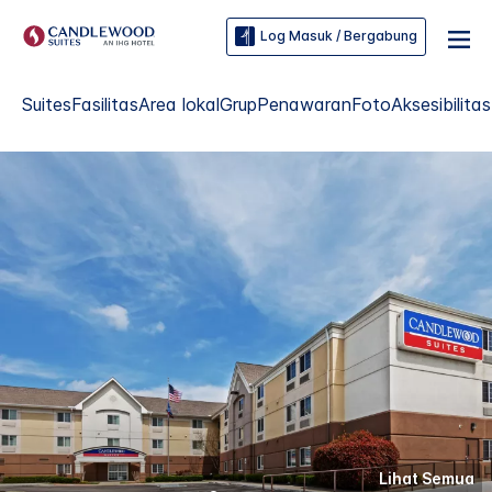
Log Masuk / Bergabung
Suites
Fasilitas
Area lokal
Grup
Penawaran
Foto
Aksesibilitas
Lihat Semua