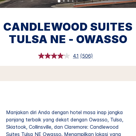
CANDLEWOOD SUITES
TULSA NE - OWASSO
4.1
(506)
Baca
Ulasan.
Tautan
halaman
yang
sama.
Manjakan diri Anda dengan hotel masa inap jangka
panjang terbaik yang dekat dengan Owasso, Tulsa,
Skiatook, Collinsville, dan Claremore: Candlewood
Suites Tulsa NE Owasso. Menampilkan lokasi yang