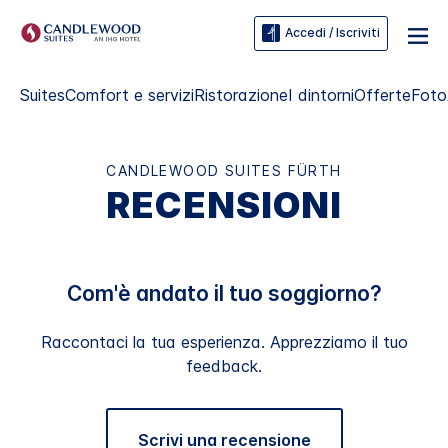
Accedi / Iscriviti
Suites
Comfort e servizi
Ristorazione
I dintorni
Offerte
Foto
CANDLEWOOD SUITES
FÜRTH
RECENSIONI
Com'è andato il tuo soggiorno?
Raccontaci la tua esperienza. Apprezziamo il tuo
feedback.
Scrivi una recensione