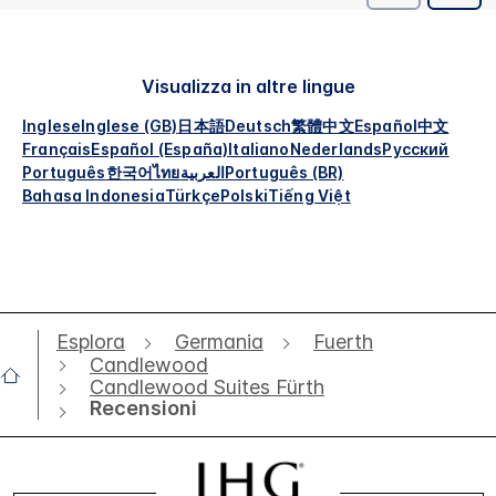
Visualizza in altre lingue
Inglese
Inglese (GB)
日本語
Deutsch
繁體中文
Español
中文
Français
Español (España)
Italiano
Nederlands
Русский
Português
한국어
ไทย
العربية
Português (BR)
Bahasa Indonesia
Türkçe
Polski
Tiếng Việt
Esplora
Germania
Fuerth
Candlewood
Candlewood Suites Fürth
Recensioni