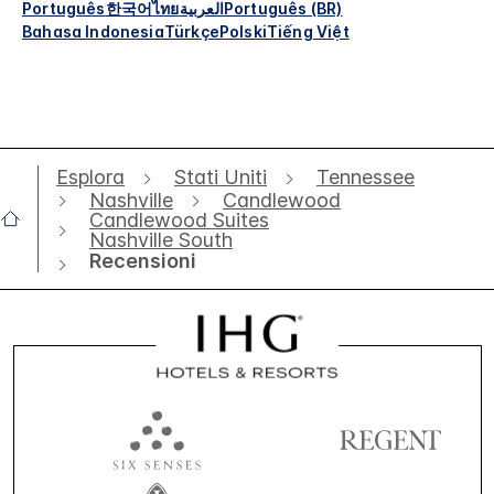
Português
한국어
ไทย
العربية
Português (BR)
Bahasa Indonesia
Türkçe
Polski
Tiếng Việt
Esplora
Stati Uniti
Tennessee
Nashville
Candlewood
Candlewood Suites
Nashville South
Recensioni