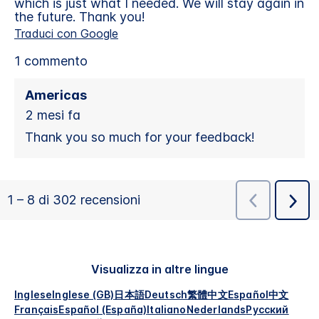
Visualizza in altre lingue
Inglese
Inglese (GB)
日本語
Deutsch
繁體中文
Español
中文
Français
Español (España)
Italiano
Nederlands
Русский