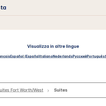
sta
Visualizza in altre lingue
ançais
Español (España)
Italiano
Nederlands
Русский
Português
ites Fort Worth/West
Suites