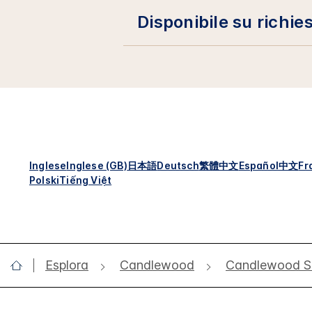
Disponibile su richie
Inglese
Inglese (GB)
日本語
Deutsch
繁體中文
Español
中文
Fr
Polski
Tiếng Việt
Esplora
Candlewood
Candlewood Su