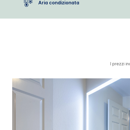
Aria condizionata
I prezzi i