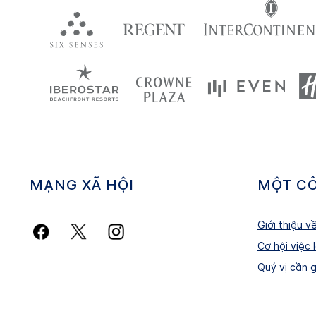
MẠNG XÃ HỘI
MỘT CÔ
Giới thiệu v
Cơ hội việc 
Quý vị cần 