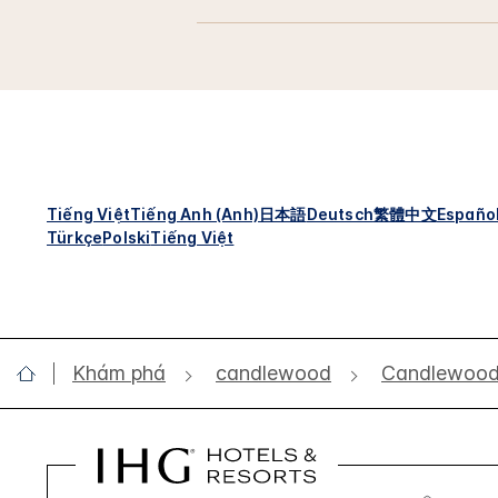
Tiếng Việt
Tiếng Anh (Anh)
日本語
Deutsch
繁體中文
Españo
Türkçe
Polski
Tiếng Việt
Khám phá
candlewood
Candlewood 