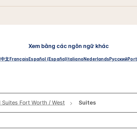
Xem bằng các ngôn ngữ khác
l
中文
Français
Español (España)
Italiano
Nederlands
Русский
Por
Suites Fort Worth / West
Suites