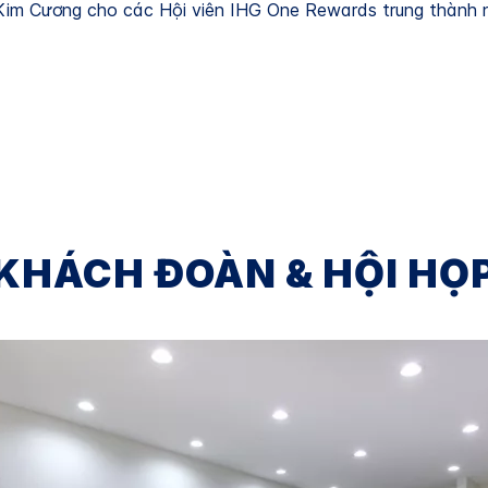
 Kim Cương cho các Hội viên IHG One Rewards trung thành n
KHÁCH ĐOÀN & HỘI HỌ