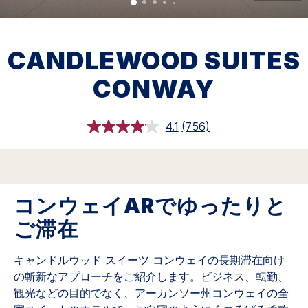
CANDLEWOOD SUITES
CONWAY
4.1
(756)
レ
ビ
ュ
ー
を
読
む.
コンウェイARでゆったりと
同
じ
ご滞在
ペ
ー
ジ
キャンドルウッド スイーツ コンウェイの長期滞在向け
の
リ
の斬新なアプローチをご紹介します。ビジネス、転勤、
ン
観光などの目的でなく、アーカンソー州コンウェイの全
ク。