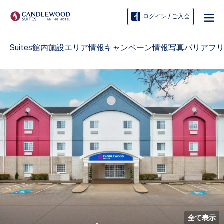
ログイン / ご入会
Suites
館内施設
エリア情報
キャンペーン情報
写真
バリアフ
全て表示