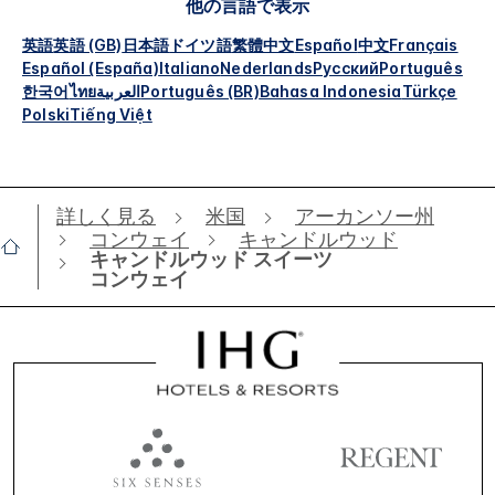
他の言語で表示
英語
英語 (GB)
日本語
ドイツ語
繁體中文
Español
中文
Français
Español (España)
Italiano
Nederlands
Русский
Português
한국어
ไทย
العربية
Português (BR)
Bahasa Indonesia
Türkçe
Polski
Tiếng Việt
詳しく見る
米国
アーカンソー州
コンウェイ
キャンドルウッド
キャンドルウッド スイーツ
コンウェイ