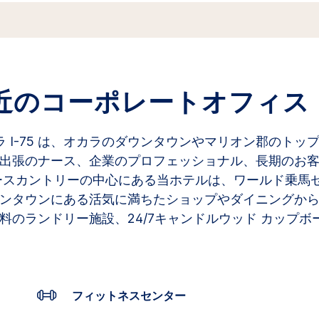
ュ
ー
を
読
む.
同
じ
ペ
LA付近のコーポレートオフィス
ー
ジ
の
リ
ラ I-75 は、オカラのダウンタウンやマリオン郡のト
ン
ク。
出張のナース、企業のプロフェッショナル、長期のお
ースカントリーの中心にある当ホテルは、ワールド乗馬
ンタウンにある活気に満ちたショップやダイニングか
のランドリー施設、24/7キャンドルウッド カップボ
フィットネスセンター