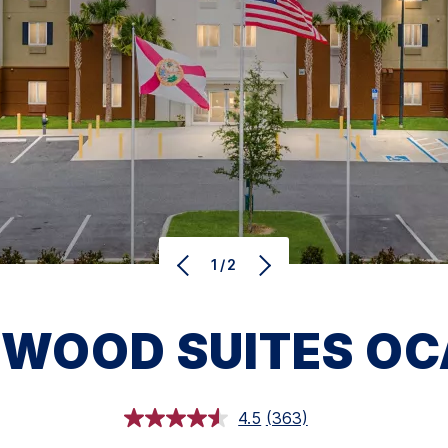
1/2
WOOD SUITES
OC
4.5
(363)
レ
ビ