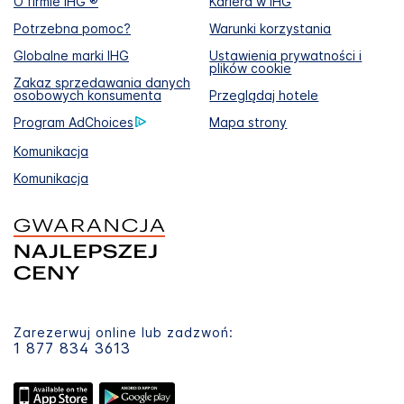
O firmie IHG ®
Kariera w IHG
Potrzebna pomoc?
Warunki korzystania
Globalne marki IHG
Ustawienia prywatności i
plików cookie
Zakaz sprzedawania danych
osobowych konsumenta
Przeglądaj hotele
Program AdChoices
Mapa strony
Komunikacja
Komunikacja
Zarezerwuj online lub zadzwoń:
1 877 834 3613