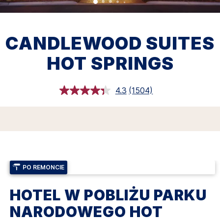
CANDLEWOOD SUITES
HOT SPRINGS
4.3
(1504)
Czytaj
1504
Recenzji.
Łącze
do
tej
samej
strony.
PO REMONCIE
HOTEL W POBLIŻU PARKU
NARODOWEGO HOT