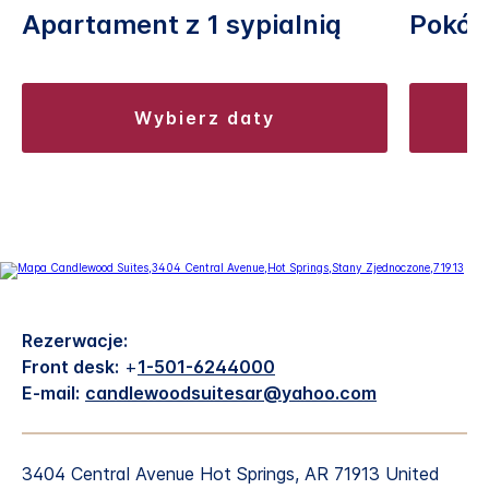
Apartament z 1 sypialnią
Pokój 
wybierz daty
Rezerwacje:
Front desk:
+
1-501-6244000
E-mail:
candlewoodsuitesar@yahoo.com
3404 Central Avenue
Hot Springs
,
AR
71913
United