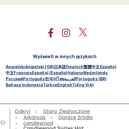
Wyświetl w innych językach
Angielski
Angielski (GB)
日本語
Deutsch
繁體中文
Español
中文
Français
Español (España)
Italiano
Nederlands
Русский
Português
한국어
ไทย
العربية
Português (BR)
Bahasa Indonesia
Türkçe
English
Tiếng Việt
Odkryj
Stany Zjednoczone
Arkansas
Gorące źródła
candlewood
Candlewood Suites Hot